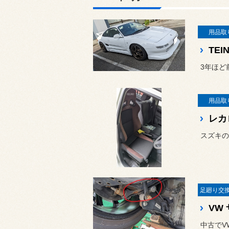
用品取
TEI
3年ほど
用品取
レカ
スズキの
VW