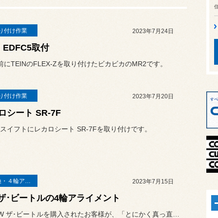
り付け作業
2023年7月24日
N EDFC5取付
前にTEINのFLEX-Zを取り付けたビカビカのMR2です。
り付け作業
2023年7月20日
ロシート SR-7F
スイフトにレカロシート SR-7Fを取り付けです。
足廻り交換・４輪アライメント調整
2023年7月15日
 ザ･ビートルの4輪アライメント
中古でVW ザ･ビートルを購入されたお客様が、「とにかく真っ直ぐ走...