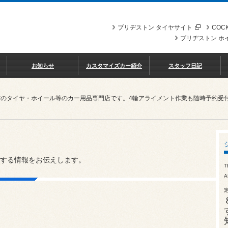
ブリヂストン タイヤサイト
COCK
ブリヂストン ホ
お知らせ
カスタマイズカー紹介
スタッフ日記
市のタイヤ・ホイール等のカー用品専門店です。4輪アライメント作業も随時予約受
する情報をお伝えします。
T
A