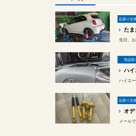
たま
用品取
ハイ
ハイエー
オデ