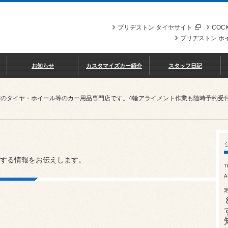
ブリヂストン タイヤサイト
COCK
ブリヂストン ホ
お知らせ
カスタマイズカー紹介
スタッフ日記
市のタイヤ・ホイール等のカー用品専門店です。4輪アライメント作業も随時予約受
する情報をお伝えします。
T
A