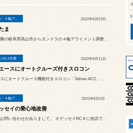
足廻り交換・４輪アライメント調整
2022年9月23日
たま
先日、お隣の岐阜県高山市からタンドラの４輪アライメント調整のお客様...
り付け作業
2022年9月11日
エースにオートクルーズ付きスロコン
スにオートクルーズ機能付きスロコン「3drive-AC2」...
足廻り交換・４輪アライメント調整
2022年9月2日
ッセイの乗心地改善
メールでお問い合わせがありまして。 オデッセイRC＃に他店でRSRの...