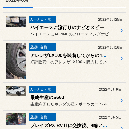
2022年6月
カーナビ・電装品
2022年6月25日
ハイエースに流行りのナビとスピーカーを
ハイエースにALPINEのフローティングナビ XF11NX2を取り...
足廻り交換・４輪アライメント調整
2022年6月16日
アレンザLX100を装着してからの4輪アライメント調整
好評販売中のアレンザLX100を購入していただきました。
カーナビ・電装品
2022年6月9日
最終生産のS660
生産終了したホンダの軽スポーツカー S660です。
足廻り交換・４輪アライメント調整
2022年6月5日
プレイズPX-RVⅡに交換後、4輪アライメント調整