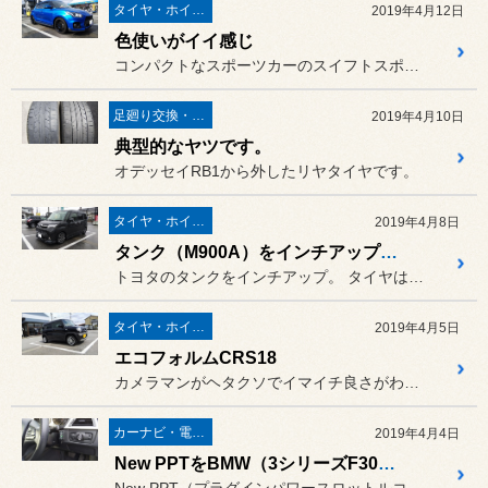
タイヤ・ホイール
2019年4月12日
色使いがイイ感じ
コンパクトなスポーツカーのスイフトスポーツ。
足廻り交換・４輪アライメント調整
2019年4月10日
典型的なヤツです。
オデッセイRB1から外したリヤタイヤです。
タイヤ・ホイール
2019年4月8日
タンク（M900A）をインチアップとローダウン
トヨタのタンクをインチアップ。 タイヤはデイトンDT30 195...
タイヤ・ホイール
2019年4月5日
エコフォルムCRS18
カメラマンがヘタクソでイマイチ良さがわかりませんが、新発売のエコフ...
カーナビ・電装品
2019年4月4日
New PPTをBMW（3シリーズF30）に取り付けてみました。
New PPT（プラグインパワースロットルコントローラー）をBMW...