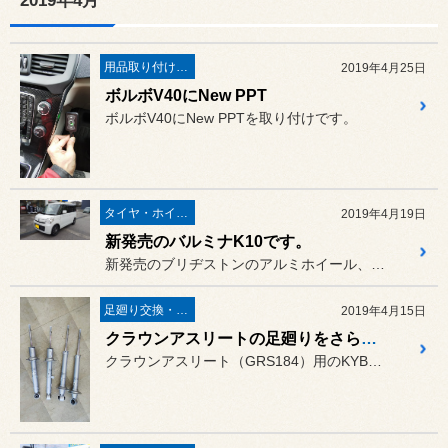
2019年4月
用品取り付け作業
2019年4月25日
ボルボV40にNew PPT
ボルボV40にNew PPTを取り付けです。
タイヤ・ホイール
2019年4月19日
新発売のバルミナK10です。
新発売のブリヂストンのアルミホイール、バルミナK10 14インチで...
足廻り交換・４輪アライメント調整
2019年4月15日
クラウンアスリートの足廻りをさらにプレミアムに
クラウンアスリート（GRS184）用のKYBのダンパーEXTAGE...