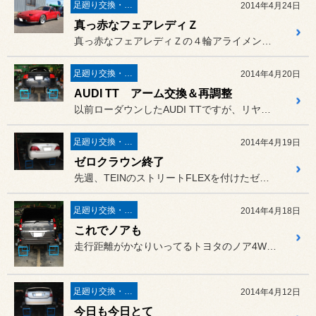
足廻り交換・４輪アライメント調整
2014年4月24日
真っ赤なフェアレディＺ
真っ赤なフェアレディＺの４輪アライメント調整です。
足廻り交換・４輪アライメント調整
2014年4月20日
AUDI TT アーム交換＆再調整
以前ローダウンしたAUDI TTですが、リヤのキャンバーがキツすぎ...
足廻り交換・４輪アライメント調整
2014年4月19日
ゼロクラウン終了
先週、TEINのストリートFLEXを付けたゼロクラウンの車高が決ま...
足廻り交換・４輪アライメント調整
2014年4月18日
これでノアも
走行距離がかなりいってるトヨタのノア4WDです。
足廻り交換・４輪アライメント調整
2014年4月12日
今日も今日とて