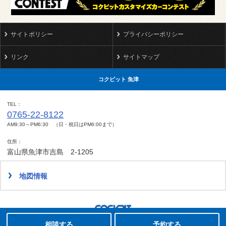
サイトポリシー
プライバシーポリシー
リンク
サイトマップ
コクピット 魚津
TEL
0765-22-8122
AM9:30～PM6:30 （日・祝日はPM6:00まで）
住所
富山県魚津市吉島 2-1205
地図情報
タイヤ点検・安全点検/タイヤ履き替え/オイル交換/その他ピット作業の予約
Copyright(C)2008-2022 COCKPIT UOZU.All rights reserved.
相談する
予約する