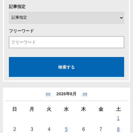
記事指定
フリーワード
<<
2026年8月
>>
日
月
火
水
木
金
土
1
2
3
4
5
6
7
8