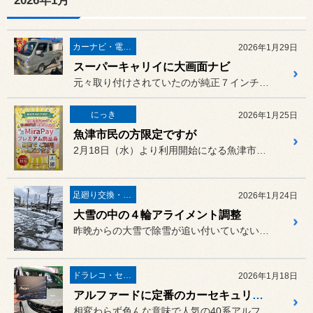
2026年1月
カーナビ・電装品
2026年1月29日
スーパーキャリイに大画面ナビ
元々取り付けされていたのが純正７インチナビでした。
にっき
2026年1月25日
魚津市民の方限定ですが
2月18日（水）より利用開始になる魚津市のMiraPay（ミラペイ...
足廻り交換・４輪アライメント調整
2026年1月24日
大雪の中の４輪アライメント調整
昨晩からの大雪で除雪が追い付いていない模様です。
ドラレコ・セキュリティ
2026年1月18日
アルファードに定番のカーセキュリティ取り付け
相変わらず色んな意味で人気の40系アルファードに、当店の定番のカー...