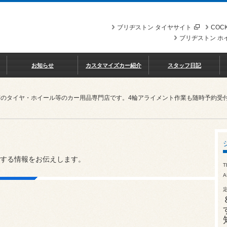
ブリヂストン タイヤサイト
COCK
ブリヂストン ホ
お知らせ
カスタマイズカー紹介
スタッフ日記
市のタイヤ・ホイール等のカー用品専門店です。4輪アライメント作業も随時予約受
する情報をお伝えします。
T
A