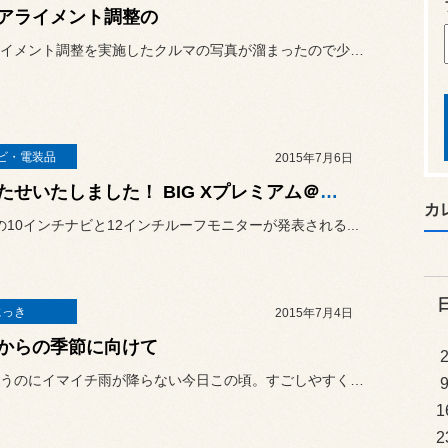
アライメント調整の
４輪アライメント調整を実施したクルマの写真が溜まったので少し放出。
ビ・電装品
2015年7月6日
お待たせいたしました！ BIG Xプレミアム＠新型ヴェルファイア
カ
NEの10インチナビと12インチルーフモニターが発表される...
にっき
2015年7月4日
からの季節に向けて
梅雨というのにイマイチ雨が降らない今日この頃。すごしやすくてイイで...
1
2