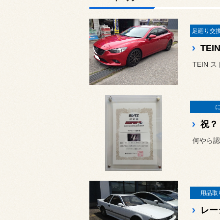
TEIN
祝？
何やら認定
用品取
レー