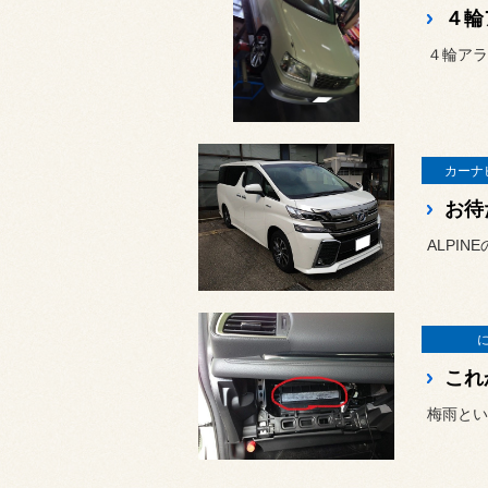
４輪
カーナ
ALPI
これ