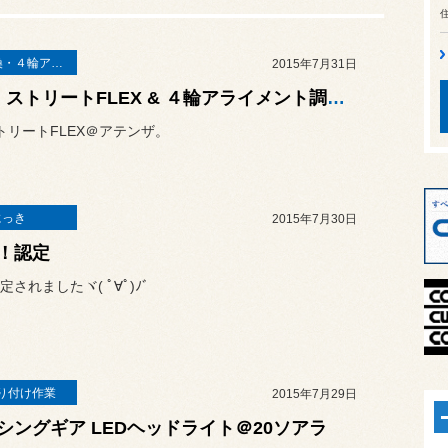
足廻り交換・４輪アライメント調整
2015年7月31日
TEIN ストリートFLEX & ４輪アライメント調整＠アテンザ
 ストリートFLEX＠アテンザ。
にっき
2015年7月30日
！認定
されましたヾ( ﾟ∀ﾟ)ﾉﾞ
り付け作業
2015年7月29日
シングギア LEDヘッドライト＠20ソアラ