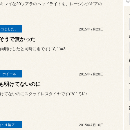
※
奇跡的にキレイな20ソアラのヘッドライトを、レーシングギアのLED...
ん出ました。
2015年7月23日
そうで無かった
雨明けしたと同時に雨です( ´Д｀)=3
・ホイール
2015年7月20日
も明けてないのに
けてないのにスタッドレスタイヤです(´∀｀*)ﾎﾟｯ
足廻り交換・４輪アライメント調整
2015年7月16日