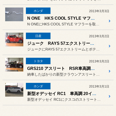
ホンダ
2013年3月3日
N ONE HKS COOL STYLE マフラー 交換
N ONEにHKS COOL STYLE マフラーを取付しました。
日産
2013年3月2日
ジューク RAYS 57エクストリーム 18インチ
ジュークにRAYS 57エクストリームとポテンザRE-11を取付し...
トヨタ
2013年3月2日
GRS210 アスリート RSR車高調 カールソン20インチ
納車したばかりの新型クラウンアスリートにRSR ベストiとカールソ...
ホンダ
2013年3月1日
新型オデッセイ RC1 車高調 20インチ 取付
新型オデッセイ RC1にクスコのストリートA車高調と