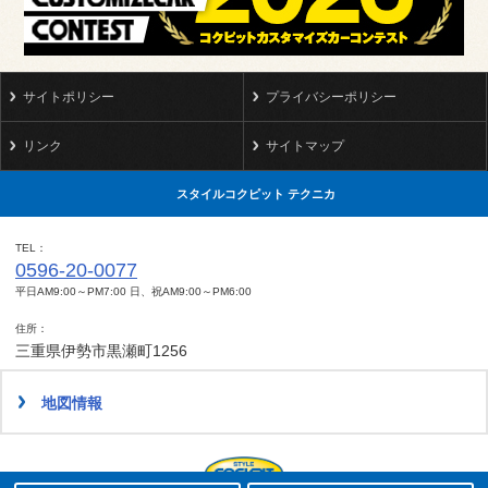
サイトポリシー
プライバシーポリシー
リンク
サイトマップ
スタイルコクピット テクニカ
TEL
0596-20-0077
平日AM9:00～PM7:00 日、祝AM9:00～PM6:00
住所
三重県伊勢市黒瀬町1256
地図情報
タイヤ点検・安全点検/タイヤ履き替え/オイル交換/その他ピット作業の予約