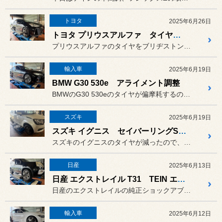
トヨタ
2025年6月26日
トヨタ プリウスアルファ タイヤ交換 アライメント調整
プリウスアルファのタイヤをブリヂストンのセイバーリングに交換。内減...
輸入車
2025年6月19日
BMW G30 530e アライメント調整
BMWのG30 530eのタイヤが偏摩耗するので、アライメント調整...
スズキ
2025年6月19日
スズキ イグニス セイバーリングSL101
スズキのイグニスのタイヤが減ったので、ブリヂストンのセイバーリング...
日産
2025年6月13日
日産 エクストレイル T31 TEIN エンデュラプロ
日産のエクストレイルの純正ショックアブソーバーが劣化してきたので、...
輸入車
2025年6月12日