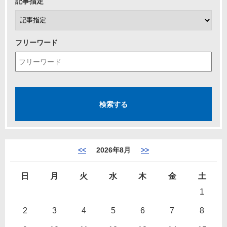
記事指定
フリーワード
<<
2026年8月
>>
日
月
火
水
木
金
土
1
2
3
4
5
6
7
8