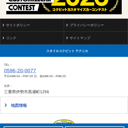
サイトポリシー
プライバシーポリシー
リンク
サイトマップ
スタイルコクピット テクニカ
TEL
0596-20-0077
平日AM9:00～PM7:00 日、祝AM9:00～PM6:00
住所
三重県伊勢市黒瀬町1256
地図情報
タイヤ点検・安全点検/タイヤ履き替え/オイル交換/その他ピット作業の予約