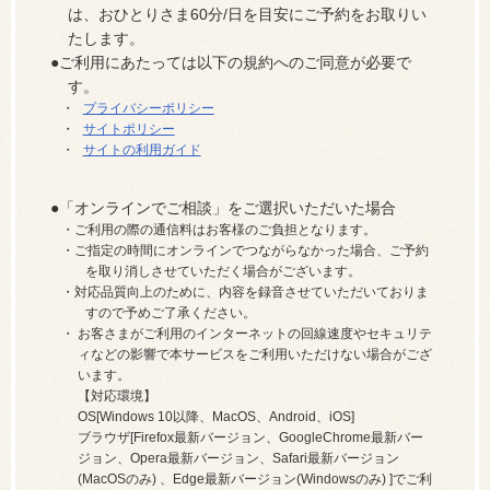
は、おひとりさま60分/日を目安にご予約をお取りい
たします。
ご利用にあたっては以下の規約へのご同意が必要で
す。
プライバシーポリシー
サイトポリシー
サイトの利用ガイド
「オンラインでご相談」をご選択いただいた場合
ご利用の際の通信料はお客様のご負担となります。
ご指定の時間にオンラインでつながらなかった場合、ご予約
を取り消しさせていただく場合がございます。
対応品質向上のために、内容を録音させていただいておりま
すので予めご了承ください。
お客さまがご利用のインターネットの回線速度やセキュリテ
ィなどの影響で本サービスをご利用いただけない場合がござ
います。
【対応環境】
OS[Windows 10以降、MacOS、Android、iOS]
ブラウザ[Firefox最新バージョン、GoogleChrome最新バー
ジョン、Opera最新バージョン、Safari最新バージョン
(MacOSのみ) 、Edge最新バージョン(Windowsのみ) ]でご利