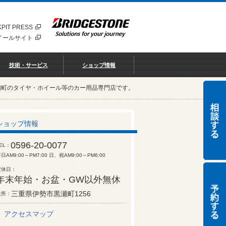
PIT PRESS
イールサイト
技術・サービス
ショップ情報
瀬町のタイヤ・ホイール等のカー用品専門店です。
ショップ情報
0596-20-0077
EL
日AM9:00～PM7:00 日、祝AM9:00～PM6:00
定休日
年末年始・お盆・GW以外無休
三重県伊勢市黒瀬町1256
住所
アクセスマップ