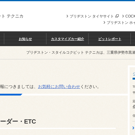
ト テクニカ
ブリヂストン タイヤサイト
COCK
ブリヂストン ホ
お知らせ
カスタマイズカー紹介
ピットレポート
ブリヂストン・スタイルコクピット テクニカは、三重県伊勢市黒
報につきましては、
お気軽にお問い合わせ
ください。
T
平
ーダー・ETC