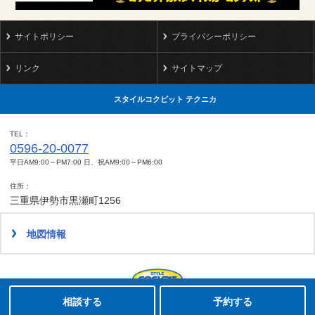
サイトポリシー
プライバシーポリシー
リンク
サイトマップ
スタイルコクピット テクニカ
TEL
0596-20-0077
平日AM9:00～PM7:00 日、祝AM9:00～PM6:00
住所
三重県伊勢市黒瀬町1256
地図情報
タイヤ点検・安全点検/タイヤ履き替え/オイル交換/その他ピット作業の予約
Copyright(C)2008-2022 STYLE COCKPIT TECHNICA.All rights reserved.
相談する
予約する