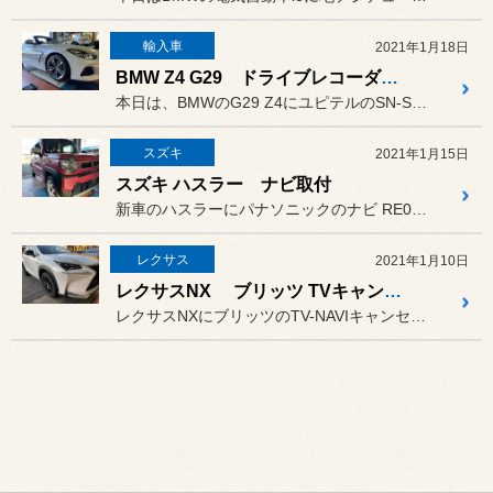
輸入車
2021年1月18日
BMW Z4 G29 ドライブレコーダー取付
本日は、BMWのG29 Z4にユピテルのSN-ST5300dの取付...
スズキ
2021年1月15日
スズキ ハスラー ナビ取付
新車のハスラーにパナソニックのナビ RE07WDとバックカメラ、ユ...
レクサス
2021年1月10日
レクサスNX ブリッツ TVキャンセラー
レクサスNXにブリッツのTV-NAVIキャンセラーの取付です。