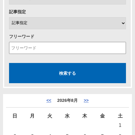
記事指定
フリーワード
<<
2026年8月
>>
日
月
火
水
木
金
土
1