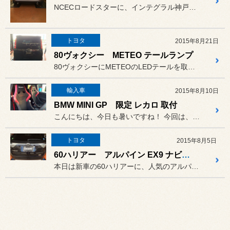
NCECロードスターに、インテグラル神戸のN-ZEROスペックマフ...
トヨタ
2015年8月21日
80ヴォクシー METEO テールランプ
80ヴォクシーにMETEOのLEDテールを取付しました。
輸入車
2015年8月10日
BMW MINI GP 限定 レカロ 取付
こんにちは、今日も暑いですね！ 今回は、MINI JCW GP ...
トヨタ
2015年8月5日
60ハリアー アルパイン EX9 ナビ取付
本日は新車の60ハリアーに、人気のアルパインのEX9ナビとバックカ...