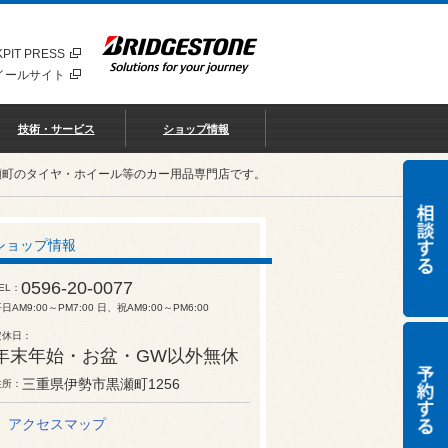
PIT PRESS
イールサイト
技術・サービス
ショップ情報
瀬町のタイヤ・ホイール等のカー用品専門店です。
ショップ情報
0596-20-0077
EL
日AM9:00～PM7:00 日、祝AM9:00～PM6:00
定休日
年末年始・お盆・GW以外無休
三重県伊勢市黒瀬町1256
住所
アクセスマップ