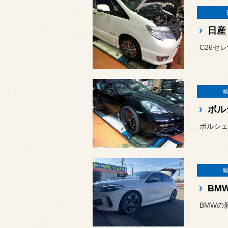
C26セ
ボル
ポルシェ
BM