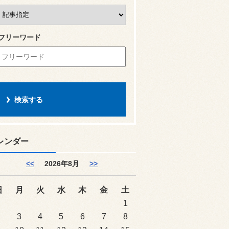
フリーワード
レンダー
<<
2026年8月
>>
日
月
火
水
木
金
土
1
2
3
4
5
6
7
8