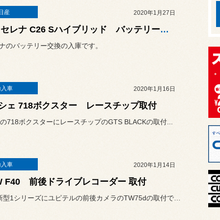
日産
2020年1月27日
日産 セレナ C26 Sハイブリッド バッテリー交換
レナのバッテリー交換の入庫です。
輸入車
2020年1月16日
シェ 718ボクスター レースチップ取付
の718ボクスターにレースチップのGTS BLACKの取付...
輸入車
2020年1月14日
W F40 前後ドライブレコーダー 取付
BMWの新型1シリーズにユピテルの前後カメラのTW75dの取付です...