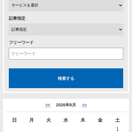
記事指定
フリーワード
<<
2026年8月
>>
日
月
火
水
木
金
土
1