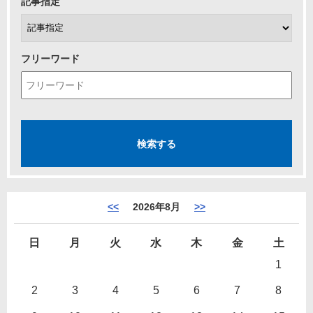
記事指定
フリーワード
<<
2026年8月
>>
日
月
火
水
木
金
土
1
2
3
4
5
6
7
8