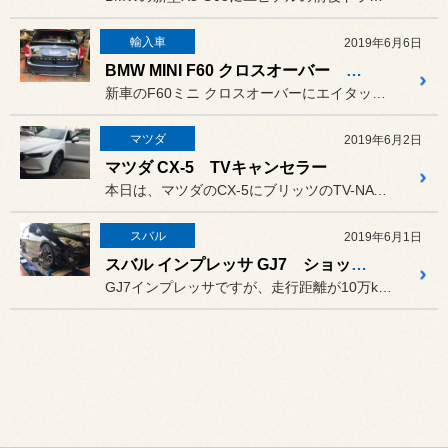
輸入車
2019年6月6日
BMW MINI F60 クロスオーバー 地デジ取付
新車のF60ミニ クロスオーバーにエイタックのインターフェースを使...
マツダ
2019年6月2日
マツダ CX-5 TVキャンセラー
本日は、マツダのCX-5にブリッツのTV-NAVIキャンセラーの取...
スバル
2019年6月1日
スバル インプレッサ GJ7 ショックアブソーバー交換
GJ7インプレッサですが、走行距離が10万kmを超えたので、足回り...