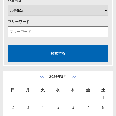
記事指定
フリーワード
<<
2026年8月
>>
日
月
火
水
木
金
土
1
2
3
4
5
6
7
8