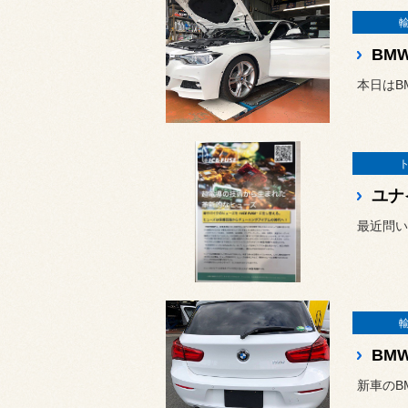
BM
本日はB
BM