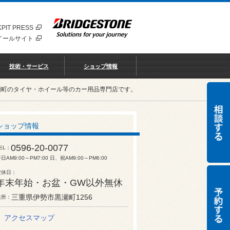
PIT PRESS
イールサイト
技術・サービス
ショップ情報
瀬町のタイヤ・ホイール等のカー用品専門店です。
ショップ情報
0596-20-0077
EL
日AM9:00～PM7:00 日、祝AM9:00～PM6:00
定休日
年末年始・お盆・GW以外無休
三重県伊勢市黒瀬町1256
住所
アクセスマップ