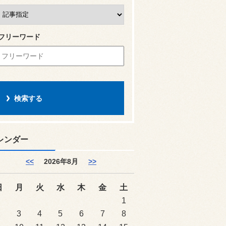
フリーワード
レンダー
<<
2026年8月
>>
日
月
火
水
木
金
土
1
2
3
4
5
6
7
8