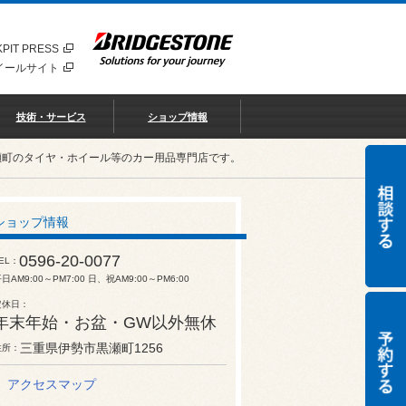
PIT PRESS
イールサイト
技術・サービス
ショップ情報
瀬町のタイヤ・ホイール等のカー用品専門店です。
ショップ情報
0596-20-0077
EL
日AM9:00～PM7:00 日、祝AM9:00～PM6:00
定休日
年末年始・お盆・GW以外無休
三重県伊勢市黒瀬町1256
住所
アクセスマップ