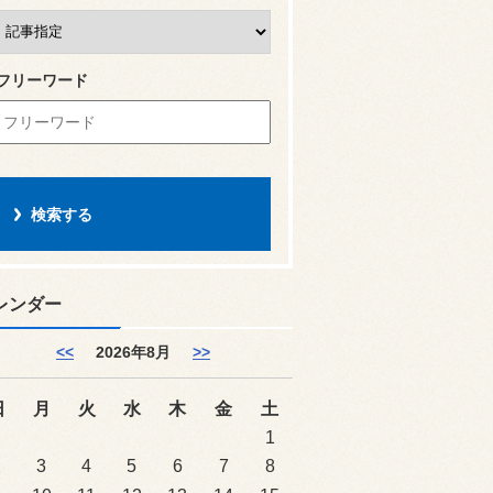
フリーワード
レンダー
<<
2026年8月
>>
日
月
火
水
木
金
土
1
2
3
4
5
6
7
8