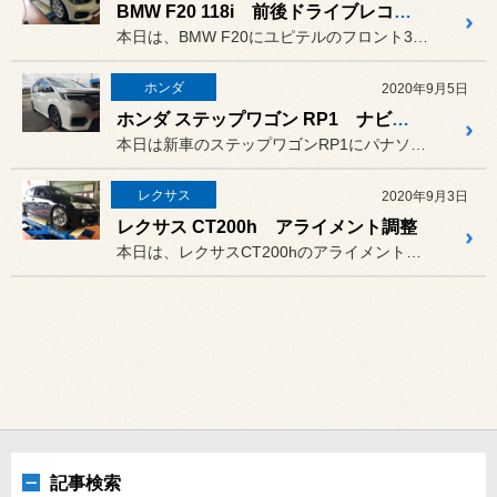
BMW F20 118i 前後ドライブレコーダー
本日は、BMW F20にユピテルのフロント360°＋リアカメラのZ...
ホンダ
2020年9月5日
ホンダ ステップワゴン RP1 ナビ取付
本日は新車のステップワゴンRP1にパナソニックの10インチF1X1...
レクサス
2020年9月3日
レクサス CT200h アライメント調整
本日は、レクサスCT200hのアライメント調整です。車高を下げたの...
記事検索