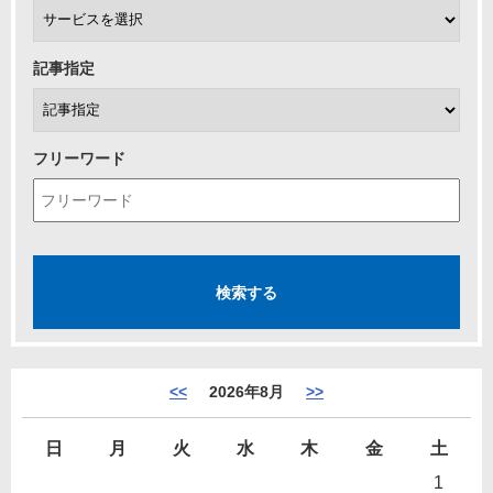
記事指定
フリーワード
<<
2026年8月
>>
日
月
火
水
木
金
土
1