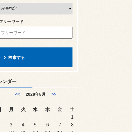
フリーワード
レンダー
<<
2026年8月
>>
日
月
火
水
木
金
土
1
2
3
4
5
6
7
8