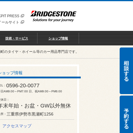
PIT PRESS
イールサイト
技術・サービス
ショップ情報
瀬町のタイヤ・ホイール等のカー用品専門店です。
ショップ情報
0596-20-0077
EL
日AM9:00～PM7:00 日、祝AM9:00～PM6:00
定休日
年末年始・お盆・GW以外無休
三重県伊勢市黒瀬町1256
住所
アクセスマップ