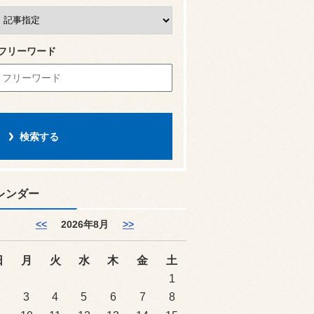
フリーワード
レンダー
<<
2026年8月
>>
日
月
火
水
木
金
土
1
2
3
4
5
6
7
8