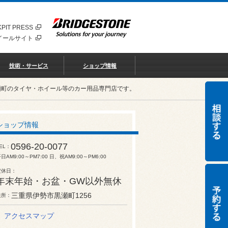
PIT PRESS
イールサイト
技術・サービス
ショップ情報
瀬町のタイヤ・ホイール等のカー用品専門店です。
ショップ情報
0596-20-0077
EL
日AM9:00～PM7:00 日、祝AM9:00～PM6:00
定休日
年末年始・お盆・GW以外無休
三重県伊勢市黒瀬町1256
住所
アクセスマップ