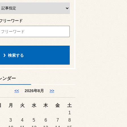
フリーワード
レンダー
<<
2026年8月
>>
日
月
火
水
木
金
土
1
2
3
4
5
6
7
8