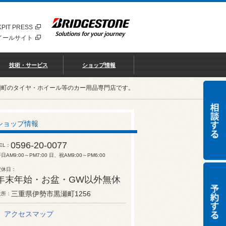
PIT PRESS
イールサイト
技術・サービス
ショップ情報
瀬町のタイヤ・ホイール等のカー用品専門店です。
ショップ情報
0596-20-0077
EL
日AM9:00～PM7:00 日、祝AM9:00～PM6:00
定休日
年末年始・お盆・GW以外無休
三重県伊勢市黒瀬町1256
住所
アクセスマップ