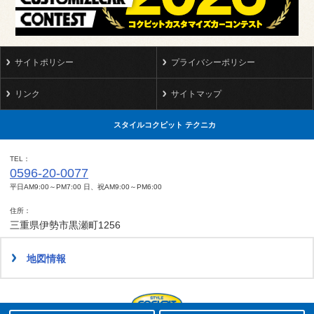
サイトポリシー
プライバシーポリシー
リンク
サイトマップ
スタイルコクピット テクニカ
TEL
0596-20-0077
平日AM9:00～PM7:00 日、祝AM9:00～PM6:00
住所
三重県伊勢市黒瀬町1256
地図情報
タイヤ点検・安全点検/タイヤ履き替え/オイル交換/その他ピット作業の予約