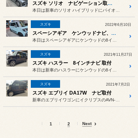
スズキ ソリオ ナビゲーション取り付け
本日は新車のソリオ ハイブリッドにパイオニアの楽ナビの8インチとバ...
スズキ
2022年6月10日
スペーシアギア ケンウッドナビ、ドラレコ
本日はスペーシアギアにケンウッドの8インチのフローティングナビMD...
スズキ
2021年11月27日
スズキ ハスラー 8インチナビ 取付
本日は新車のハスラーにケンウッドの8インチナビの取付です。
スズキ
2021年7月2日
スズキ エブリイ DA17W ナビ取付
新車のエブリイワゴンにイクリプスのAVN-D10Wとバックカメラ ...
Next
1
2