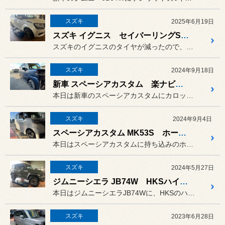
スズキ
2025年6月19日
スズキ イグニス セイバーリングSL101
スズキのイグニスのタイヤが減ったので、ブリヂストンのセイバーリング...
スズキ
2024年9月18日
新車 スペーシアカスタム 楽ナビ８インチ 取り付け
本日は新車のスペーシアカスタムにカロッツェリアの楽ナビ AVIC-...
スズキ
2024年9月4日
スペーシアカスタム MK53S ホーン取付
本日はスペーシアカスタムに持ち込みのホーンの取付をさせて頂きました。
スズキ
2024年5月27日
ジムニーシエラ JB74W HKSハイパーマックスG＋
本日はジムニーシエラJB74Wに、HKSのハイパーマックスG＋の取...
スズキ
2023年6月28日