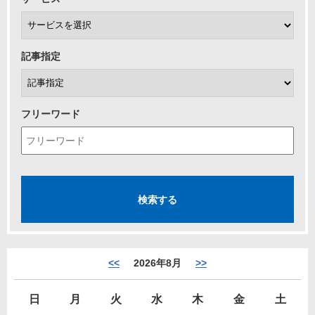
記事指定
フリーワード
<<
2026年8月
>>
日
月
火
水
木
金
土