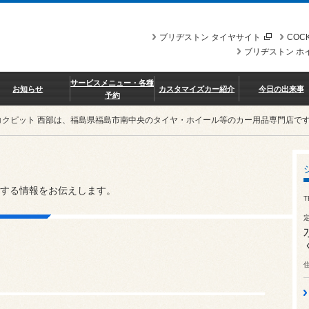
ブリヂストン タイヤサイト
COCK
ブリヂストン ホ
サービスメニュー・各種
お知らせ
カスタマイズカー紹介
今日の出来事
予約
コクピット 西部は、福島県福島市南中央のタイヤ・ホイール等のカー用品専門店で
する情報をお伝えします。
T