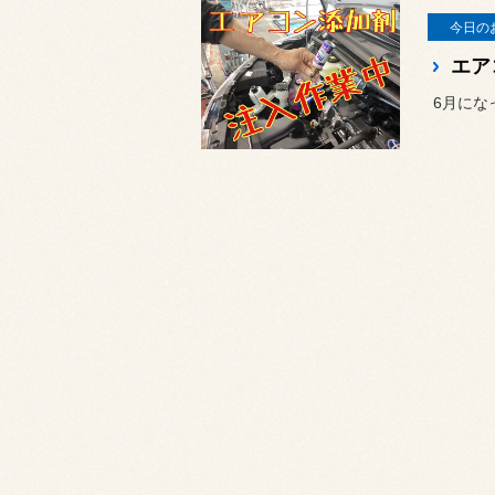
今日の
エア
6月にな