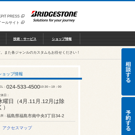
PIT PRESS
イールサイト
技術・サービス
ショップ情報
す。また各ジャンルのカスタムもお任せください！
ショップ情報
024-533-4500
EL
10:30～19：00
定休日
水曜日（4月.11月.12月は除
く）
福島県福島市南中央3丁目34-2
住所
アクセスマップ