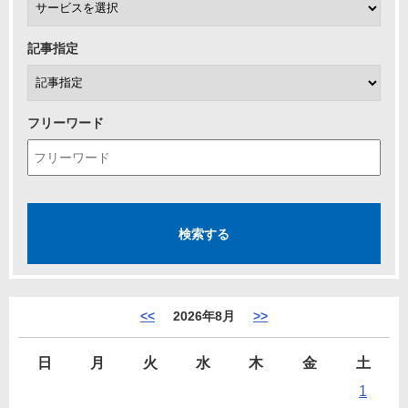
記事指定
フリーワード
<<
2026年8月
>>
日
月
火
水
木
金
土
1