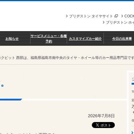
ブリヂストン タイヤサイト
COCK
ブリヂストン ホ
サービスメニュー・各種
お知らせ
カスタマイズカー紹介
今日の出来事
予約
コクピット 西部は、福島県福島市南中央のタイヤ・ホイール等のカー用品専門店で
す。
T
2026年7月8日