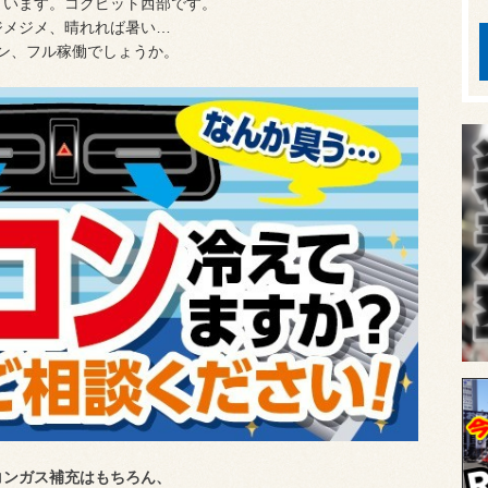
ざいます。コクピット西部です。
ジメジメ、晴れれば暑い…
ン、フル稼働でしょうか。
コンガス補充はもちろん、