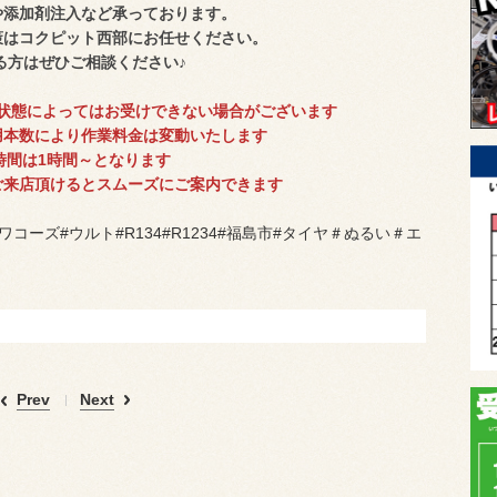
や添加剤注入など承っております。
策はコクピット西部にお任せください。
る方はぜひご相談ください♪
状態によってはお受けできない場合がございます
用本数により作業料金は変動いたします
時間は1時間～となります
ご来店頂けると
スムーズにご案内できます
コーズ#ウルト#R134#R1234#福島市#タイヤ＃ぬるい＃エ
Prev
Next