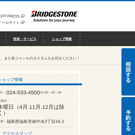
PIT PRESS
イールサイト
技術・サービス
ショップ情報
す。また各ジャンルのカスタムもお任せください！
ショップ情報
024-533-4500
EL
10:30～19：00
定休日
水曜日（4月.11月.12月は除
く）
福島県福島市南中央3丁目34-2
住所
アクセスマップ