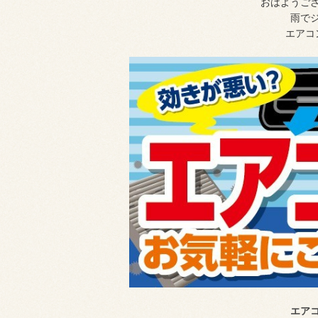
おはようご
雨で
エアコ
エア