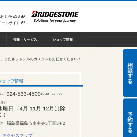
PIT PRESS
イールサイト
技術・サービス
ショップ情報
す。また各ジャンルのカスタムもお任せください！
ショップ情報
024-533-4500
EL
10:30～19：00
定休日
水曜日（4月.11月.12月は除
く）
福島県福島市南中央3丁目34-2
住所
アクセスマップ