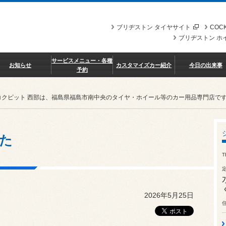
ブリヂストン タイヤサイト
COCK
ブリヂストン ホ
サービスメニュー・各種
お知らせ
カスタマイズカー紹介
今日の出来事
予約
コクピット 西部は、福島県福島市南中央のタイヤ・ホイール等のカー用品専門店で
た
T
2026年5月25日