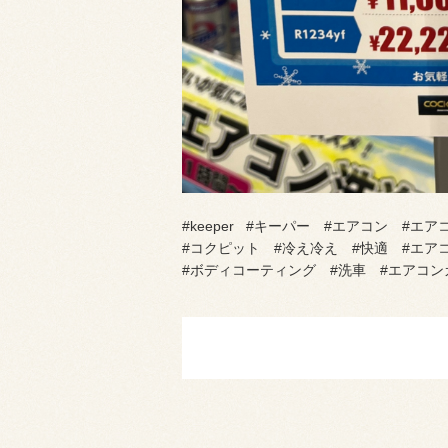
#keeper #キーパー #エアコン #エア
#コクピット #冷え冷え #快適 #エア
#ボディコーティング #洗車 #エアコ