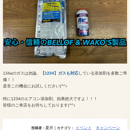
134aのガスは勿論、
【1234】ガスも対応
している添加剤を多数ご準
備！！
是非この機会にお試しください(^^♪
特に1234のエアコン添加剤、効果絶大ですよ！！！
皆様のご来店をお待ちしております(^^♪
夏井 |
イベント
キャンペーン
投稿者：
カテゴリ：