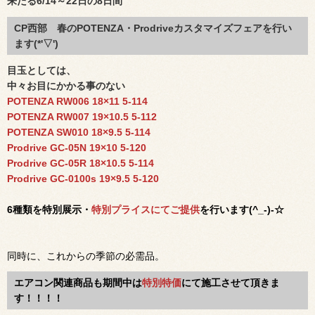
来たる6/14～22日の8日間
CP西部 春のPOTENZA・Prodriveカスタマイズフェアを行い
ます(*'▽')
目玉としては、
中々お目にかかる事のない
POTENZA RW006 18×11
5-114
POTENZA RW007 19
×
10.5
5-112
POTENZA SW010 18
×
9.5
5-114
Prodrive GC-05N 19
×
10
5-120
Prodrive GC-05R 18
×
10.5
5-114
Prodrive GC-0100s 19
×
9.5
5-120
6種類を特別展示・
特別プライスにてご提供
を行います(^_-)-☆
同時に、これからの季節の必需品。
エアコン関連商品も期間中は
特別特価
にて施工させて頂きま
す！！！！