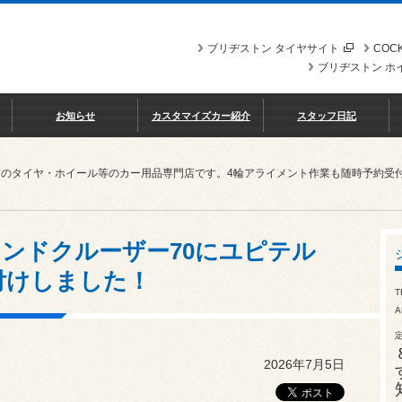
ブリヂストン タイヤサイト
COCK
ブリヂストン ホ
お知らせ
カスタマイズカー紹介
スタッフ日記
市のタイヤ・ホイール等のカー用品専門店です。4輪アライメント作業も随時予約受
ンドクルーザー70にユピテル
り付けしました！
T
A
2026年7月5日