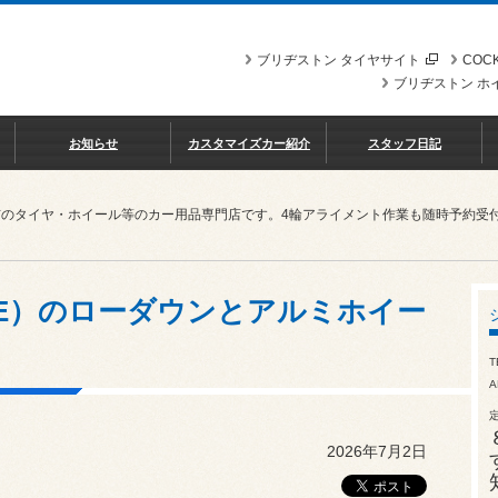
ブリヂストン タイヤサイト
COCK
ブリヂストン ホ
お知らせ
カスタマイズカー紹介
スタッフ日記
市のタイヤ・ホイール等のカー用品専門店です。4輪アライメント作業も随時予約受
RE）のローダウンとアルミホイー
T
A
2026年7月2日