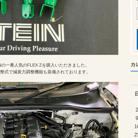
カ
の一番人気のFLEX Zを購入いただきました。
整式で減衰力調整機能も装備されております。
1
2