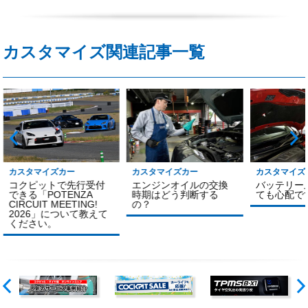
カスタマイズ関連記事一覧
カスタマイズカー
カスタマイズ
カスタマイズカー
エンジンオイルの交換
バッテリー
コクピットで先行受付
時期はどう判断する
ても心配で
できる「POTENZA
の？
CIRCUIT MEETING!
2026」について教えて
ください。