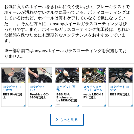
お気に入りのホイールをきれいに長く使いたい。ブレーキダストで
ホイールが汚れやすいクルマに乗っている。ボディコーティングは
しているけれど、ホイールは何もケアしていなくて気になってい
た……。そんな方々に、anyanyホイールガラスコーティングはぴ
ったりです。また、ホイールガラスコーティング施工後は、きれい
な状態を保つためにも定期的なメンテナンスをおすすめしていま
す。
※一部店舗ではanyanyホイールガラスコーティングを実施してお
りません。
コクピット モ
コクピット
コクピット 西
スタイルコク
コクピット コ
リオカ
107
部
ピット ズーム
ジマ
BBS RI-Aに施
Prodrive GC-
BBS RI-A
weds LEONIS
BBS FSに施工
工
0100に施工
Engineered
FYに施工
by NISMOに施
工
もっと見る