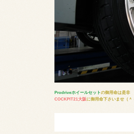
Prodriveホイールセット
の御用命は是非
COCKPIT21大阪
に御用命下さいませ（＾