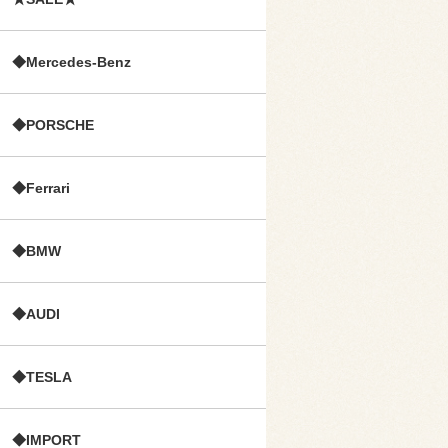
◆Mercedes-Benz
◆PORSCHE
◆Ferrari
◆BMW
◆AUDI
◆TESLA
◆IMPORT