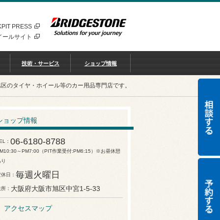
PIT PRESS
イールサイト
技術・サービス
ショップ情報
旭区のタイヤ・ホイール等のカー用品専門店です。
ショップ情報
06-6180-8788
EL
M10:30～PM7:00（PIT作業受付:PM6:15）※お昼休憩
あり
毎週火曜日
定休日
大阪府大阪市旭区中宮1-5-33
住所
アクセスマップ