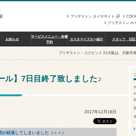
阪
ブリヂストン タイヤサイト
COCK
ブリヂストン ホ
サービスメニュー・各種
お知らせ
カスタマイズカー紹介
スタッフ 日記
予約
ブリヂストン・コクピット 21大阪は、大阪市
末セール】7日目終了致しました♪
T
A
2017年12月16日
1週間が経過してしまいました（＞＜）