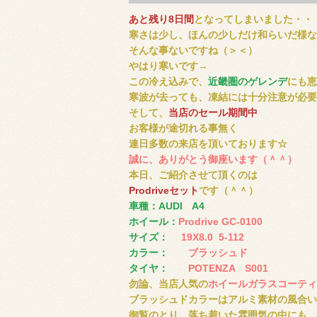
あと残り8日間
となってしまいました・・
寒さは少し、ほんの少しだけ和らいだ様な
そんな事ないですね（＞＜）
やはり寒いです→
この冷え込みで、
近畿圏のゲレンデ
にも恵
寒波が去っても、凍結には十分注意が必要
そして、
当店のセール期間中
お客様が途切れる事無く
連日多数の来店を頂いております☆
誠に、ありがとう御座います（＾＾）
本日、ご紹介させて頂くのは
Prodriveセット
です（＾＾）
車種：AUDI A4
ホイール：
Prodrive GC-0100
サイズ：
19X8.0 5-112
カラー：
ブラッシュド
タイヤ：
POTENZA S001
勿論、当店人気の
ホイールガラスコーティ
ブラッシュドカラーはアルミ素材の風合い
御覧のとり、落ち着いた雰囲気の中にも