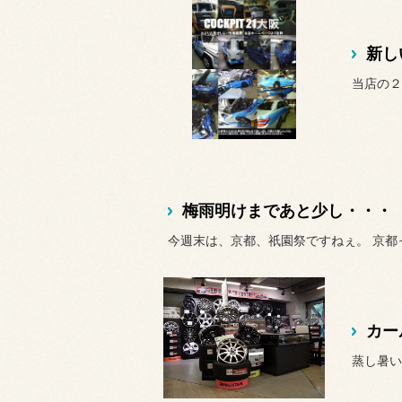
新し
当店の２
梅雨明けまであと少し・・・
今週末は、京都、祇園祭ですねぇ。 京都っ
カー