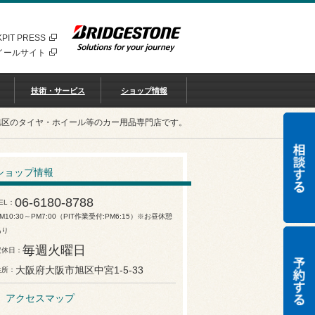
PIT PRESS
イールサイト
技術・サービス
ショップ情報
旭区のタイヤ・ホイール等のカー用品専門店です。
ショップ情報
06-6180-8788
EL
M10:30～PM7:00（PIT作業受付:PM6:15）※お昼休憩
あり
毎週火曜日
定休日
大阪府大阪市旭区中宮1-5-33
住所
アクセスマップ