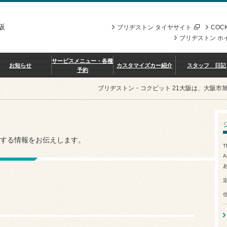
阪
ブリヂストン タイヤサイト
COCK
ブリヂストン ホ
サービスメニュー・各種
お知らせ
カスタマイズカー紹介
スタッフ 日記
予約
ブリヂストン・コクピット 21大阪は、大阪市
する情報をお伝えします。
T
A