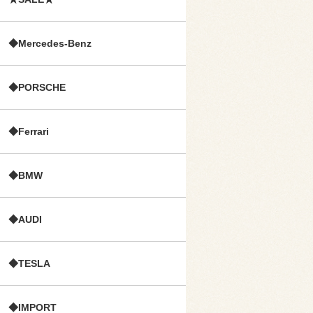
◆Mercedes-Benz
◆PORSCHE
◆Ferrari
◆BMW
◆AUDI
◆TESLA
◆IMPORT