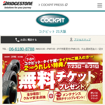
COCKPIT PRESS
コクピット 21大阪
アクセスマップ
お店に電話する
06-6180-8788
TEL
AM10:30～PM7:00（PIT作業受付:PM6:15）※お昼休憩あり / 