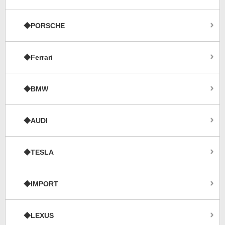
◆PORSCHE
◆Ferrari
◆BMW
◆AUDI
◆TESLA
◆IMPORT
◆LEXUS