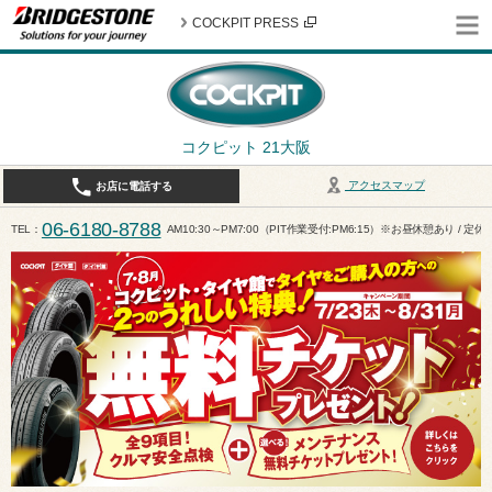
COCKPIT PRESS
コクピット 21大阪
アクセスマップ
お店に電話する
06-6180-8788
TEL
AM10:30～PM7:00（PIT作業受付:PM6:15）※お昼休憩あり / 