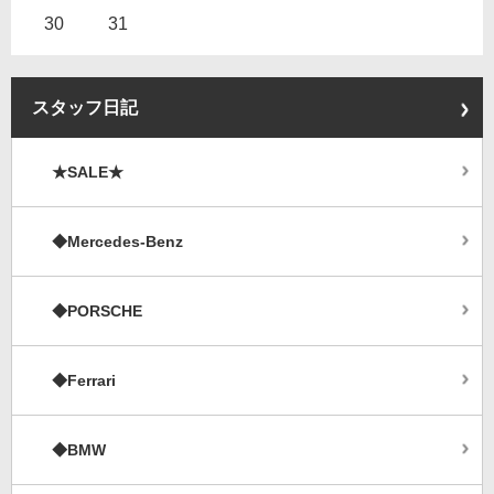
30
31
スタッフ日記
★SALE★
◆Mercedes-Benz
◆PORSCHE
◆Ferrari
◆BMW