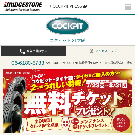
COCKPIT PRESS
コクピット 21大阪
アクセスマップ
お店に電話する
06-6180-8788
TEL
AM10:30～PM7:00（PIT作業受付:PM6:15）※お昼休憩あり / 