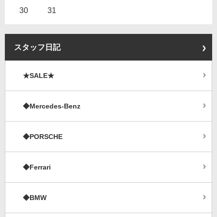
30
31
スタッフ日記
★SALE★
◆Mercedes-Benz
◆PORSCHE
◆Ferrari
◆BMW