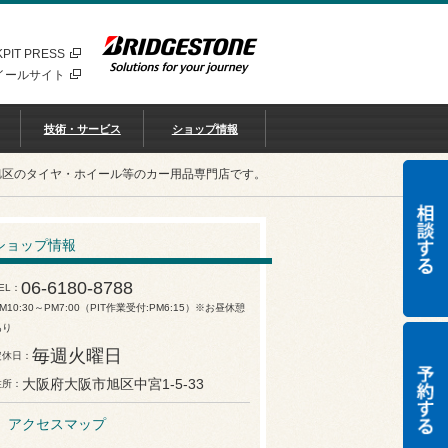
PIT PRESS
イールサイト
技術・サービス
ショップ情報
旭区のタイヤ・ホイール等のカー用品専門店です。
ショップ情報
06-6180-8788
EL
M10:30～PM7:00（PIT作業受付:PM6:15）※お昼休憩
あり
毎週火曜日
定休日
大阪府大阪市旭区中宮1-5-33
住所
アクセスマップ