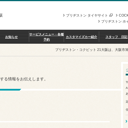
阪
ブリヂストン タイヤサイト
COCK
ブリヂストン ホ
サービスメニュー・各種
お知らせ
カスタマイズカー紹介
スタッフ 日記
予約
ブリヂストン・コクピット 21大阪は、大阪市
する情報をお伝えします。
T
A