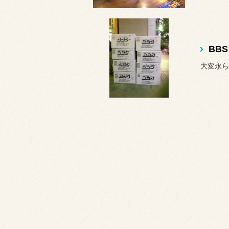
BB
大変永ら