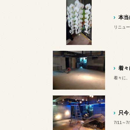
本当
リニュー
着々
着々に、
只今
7/11～