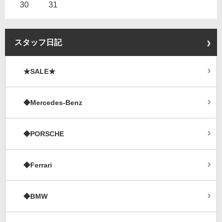
30
31
スタッフ日記
★SALE★
◆Mercedes-Benz
◆PORSCHE
◆Ferrari
◆BMW