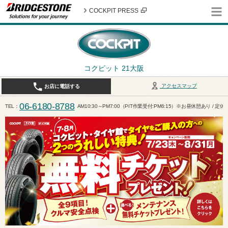
COCKPIT PRESS
コクピット 21大阪
アクセスマップ
お店に電話する
06-6180-8788
TEL
AM10:30～PM7:00（PIT作業受付:PM6:15）※お昼休憩あり / 