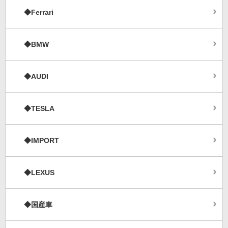
◆Ferrari
◆BMW
◆AUDI
◆TESLA
◆IMPORT
◆LEXUS
◆国産車