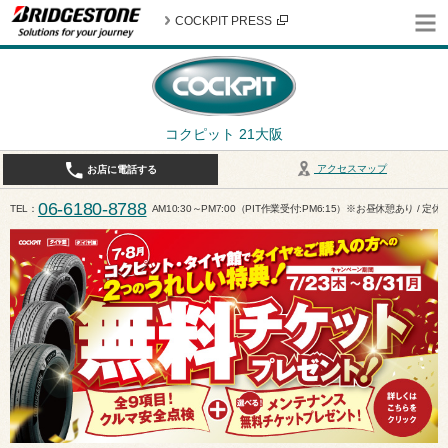
COCKPIT PRESS
コクピット 21大阪
アクセスマップ
お店に電話する
06-6180-8788
TEL
AM10:30～PM7:00（PIT作業受付:PM6:15）※お昼休憩あり / 