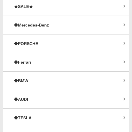
★SALE★
◆Mercedes-Benz
◆PORSCHE
◆Ferrari
◆BMW
◆AUDI
◆TESLA