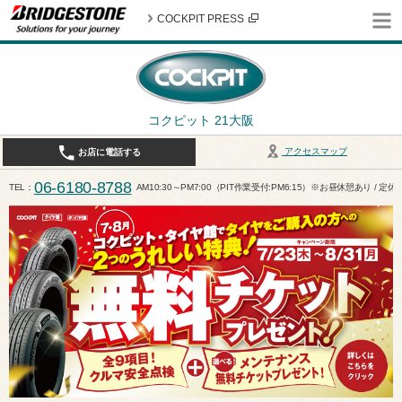
COCKPIT PRESS
コクピット 21大阪
アクセスマップ
お店に電話する
06-6180-8788
TEL
AM10:30～PM7:00（PIT作業受付:PM6:15）※お昼休憩あり / 