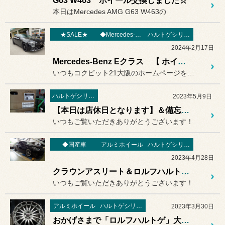
G63 W463 ホイール交換しました☆
本日はMercedes AMG G63 W463の
★SALE★
◆Mercedes-Benz
ハルトゲシリーズ
2024年2月17日
Mercedes-Benz Eクラス 【 ホイール 】交換作業～～♬ 輸入車のホイール交換作業はコクピットにお任せください◎
いつもコクピット21大阪のホームページをご覧いただきありがとうござ...
ハルトゲシリーズ
2023年5月9日
【本日は店休日となります】＆備忘録＆移転後のお取り付け予定のご紹介
いつもご覧いただきありがとうございます！
◆国産車
アルミホイール
ハルトゲシリーズ
2023年4月28日
クラウンアスリート＆ロルフハルトゲ ホイールお取り付け toyota CROWN ATHLETE＆Rolfhartge F16 RSF
いつもご覧いただきありがとうございます！
アルミホイール
ハルトゲシリーズ
2023年3月30日
おかげさまで「ロルフハルトゲ」大好評です！ Rolfhartge F16 RSF