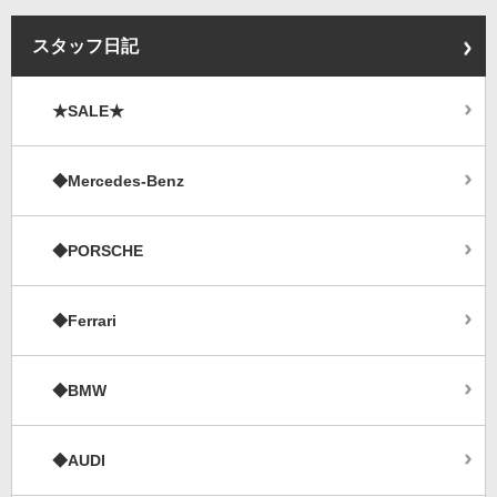
スタッフ日記
★SALE★
◆Mercedes-Benz
◆PORSCHE
◆Ferrari
◆BMW
◆AUDI