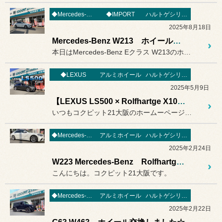
◆Mercedes-Benz
◆IMPORT
ハルトゲシリーズ
2025年8月18日
Mercedes-Benz W213 ホイール交換☆Rolfhartge☆
本日はMercedes-Benz Eクラス W213のホイールを交...
◆LEXUS
アルミホイール
ハルトゲシリーズ
2025年5月9日
【LEXUS LS500 × Rolfhartge X10 RSF 21inch】アルミホイール交換(*^-^*)
いつもコクピット21大阪のホームーページをご覧いただき誠にありがと...
◆Mercedes-Benz
アルミホイール
ハルトゲシリーズ
2025年2月24日
W223 Mercedes-Benz Rolfhartge F16 RSF Brilliant Edition
こんにちは。コクピット21大阪です。
◆Mercedes-Benz
アルミホイール
ハルトゲシリーズ
2025年2月22日