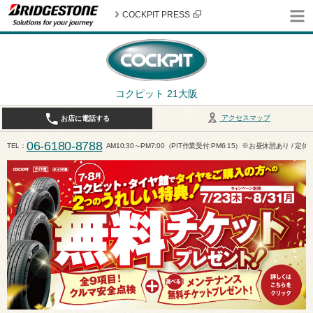
COCKPIT PRESS
コクピット 21大阪
アクセスマップ
お店に電話する
06-6180-8788
TEL
AM10:30～PM7:00（PIT作業受付:PM6:15）※お昼休憩あり / 