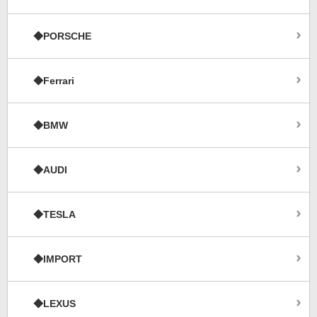
◆PORSCHE
◆Ferrari
◆BMW
◆AUDI
◆TESLA
◆IMPORT
◆LEXUS