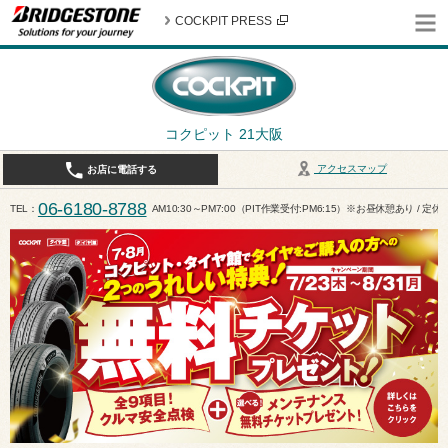
COCKPIT PRESS
コクピット 21大阪
アクセスマップ
お店に電話する
06-6180-8788
TEL
AM10:30～PM7:00（PIT作業受付:PM6:15）※お昼休憩あり / 