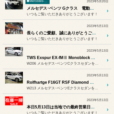
◆Mercedes-Benz
2023年5月20日
メルセデス･ベンツ Gクラス 電動サイドステップお取り付けのご紹介 Mercedes Benz G-Class
いつもご覧いただきありがとうございます！
2023年5月13日
長らくのご愛顧、誠にありがとうございました！ 移転工事中の近隣店舗ご利用のご案内
いつもご覧いただきありがとうございます！
2023年5月13日
TWS Exspur EX-fMⅡ Monoblock for Mercedes Benz C-class Sedan W206
W206 メルセデス･ベンツCクラスセダンをAMG18インチからT...
2023年5月13日
Rolfhartge F16GT RSF Diamond Edition for Mercedes Benz E-class Sedan
W213 メルセデス･ベンツEクラスセダンをAMG19インチからロ...
2023年5月13日
本日5月13日は当地での最終営業日です！ 長らくのご愛好誠にありがとうございました！
いつもご覧いただきありがとうございます！