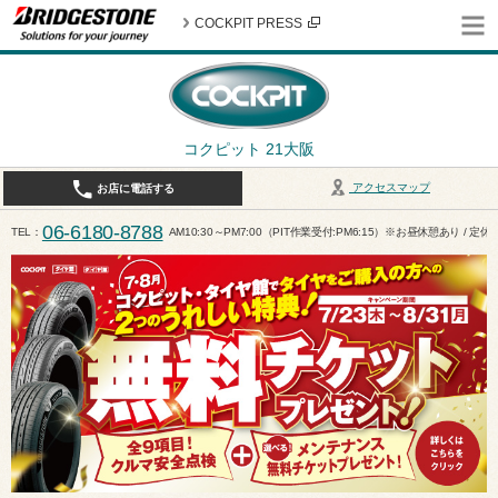
COCKPIT PRESS
コクピット 21大阪
アクセスマップ
お店に電話する
06-6180-8788
TEL
AM10:30～PM7:00（PIT作業受付:PM6:15）※お昼休憩あり / 