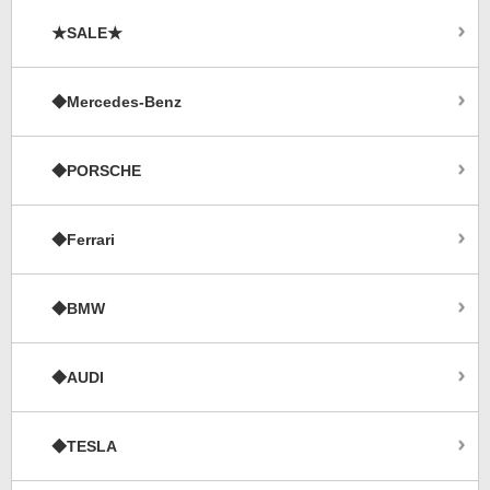
★SALE★
◆Mercedes-Benz
◆PORSCHE
◆Ferrari
◆BMW
◆AUDI
◆TESLA