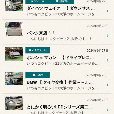
★SALE★
◆国産車
2024年9月29日
ダイハツ ウェイク 【 ダウンサス 】交換作業～～♬ 国産車の足回り作業はコクピットにお任せください◎
いつもコクピット21大阪のホームページをご覧いただきありがとうござ...
2024年9月28日
パンク来店！！
こんにちは！ コクピット21大阪です！！
◆PORSCHE
2024年9月27日
ポルシェ マカン 【 ドライブレコーダー機能搭載 デジタルミラー 】取り付け作業 ～～♬ 輸入車の電装作業はコクピットにお任せください◎
いつもコクピット21大阪のホームページをご覧いただきありがとうござ...
◆BMW
2024年9月26日
BMW 【 タイヤ交換 】作業～～♬ 輸入車のタイヤメンテナンスはコクピットにお任せください◎
いつもコクピット21大阪のホームページをご覧いただきありがとうござ...
2024年9月23日
とにかく明るいLEDシリーズ第二弾！！
こんにちは！コクピット21大阪です。