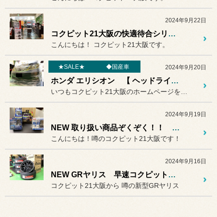
2024年9月22日
コクピット21大阪の快適待合シリーズ！
こんにちは！ コクピット21大阪です。
★SALE★
◆国産車
2024年9月20日
ホンダ エリシオン 【 ヘッドライトコーティング 】施工作業～～♬ 国産車の外装メンテナンスはコクピットにお任せください◎
いつもコクピット21大阪のホームページをご覧いただきありがとうござ...
2024年9月19日
NEW 取り扱い商品ぞくぞく！！ 明るいLEDシリーズ
こんにちは！噂のコクピット21大阪です！
2024年9月16日
NEW GRヤリス 早速コクピット仕様に！！
コクピット21大阪から 噂の新型GRヤリス