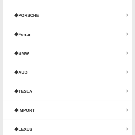
◆PORSCHE
◆Ferrari
◆BMW
◆AUDI
◆TESLA
◆IMPORT
◆LEXUS