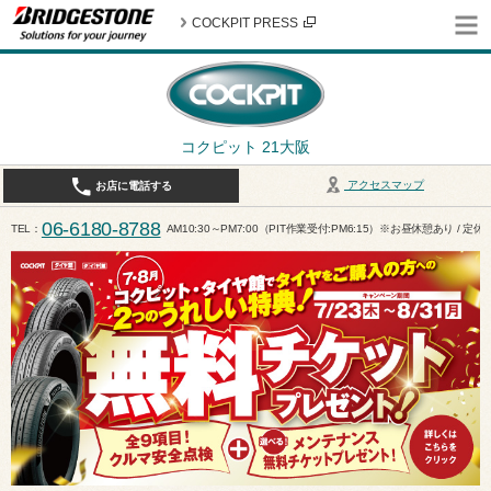
COCKPIT PRESS
コクピット 21大阪
アクセスマップ
お店に電話する
06-6180-8788
TEL
AM10:30～PM7:00（PIT作業受付:PM6:15）※お昼休憩あり / 